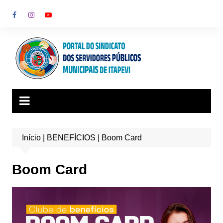
Ir
para
o
conteúdo
Início
|
BENEFÍCIOS
|
Boom Card
Boom Card