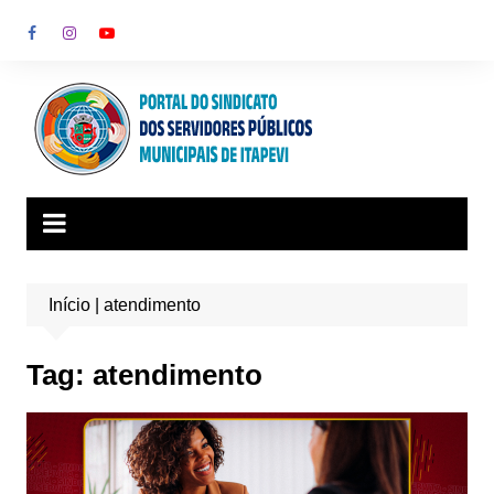
Ir
para
o
conteúdo
Início
|
atendimento
Tag:
atendimento