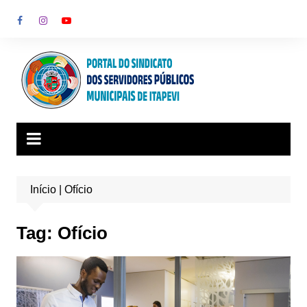
Ir
para
o
conteúdo
Início
|
Ofício
Tag:
Ofício