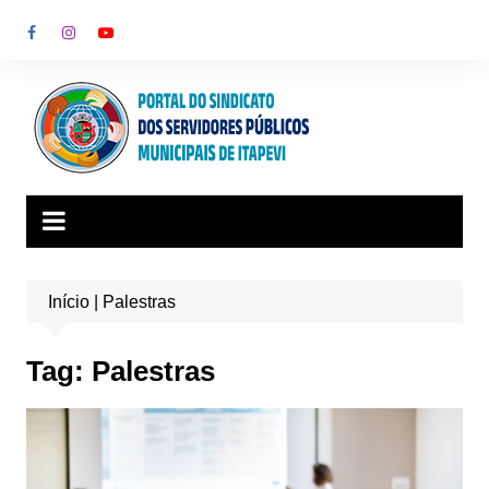
Ir
para
o
conteúdo
Início
|
Palestras
Tag:
Palestras