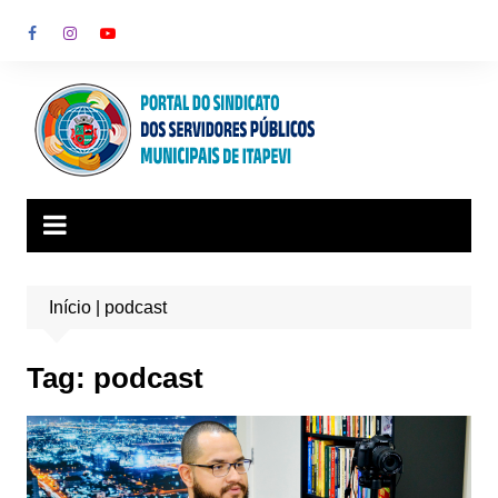
Ir
para
o
conteúdo
Início
|
podcast
Tag:
podcast