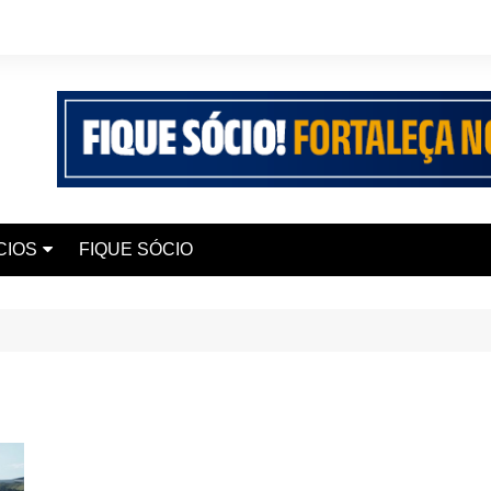
CIOS
FIQUE SÓCIO
 Seguros
 Elite Saúde
iana Chaves
 Smart 200 UP+
 Edukaio
urismo