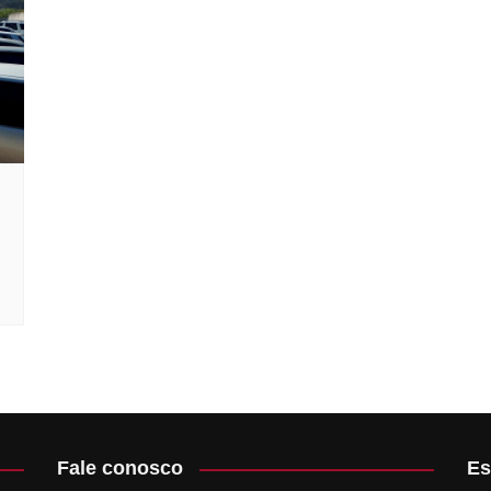
ubens Artave
ontológico
 Edukaio
rd
Fale conosco
Es