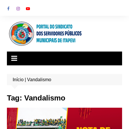
Ir
para
o
conteúdo
Início
|
Vandalismo
Tag:
Vandalismo