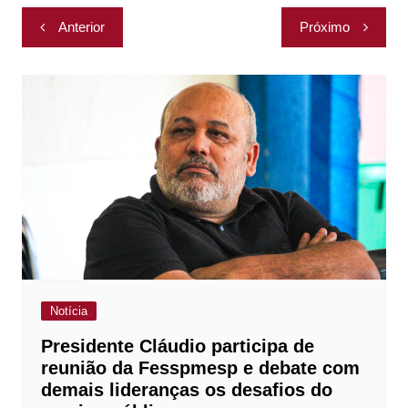
Navegação
Anterior
Próximo
de
Post
Notícia
Presidente Cláudio participa de
reunião da Fesspmesp e debate com
demais lideranças os desafios do