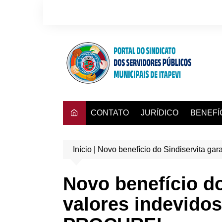
Ir
para
o
conteúdo
CONTATO
JURÍDICO
BENEFÍ
Consulta
Início
|
Novo benefício do Sindiservita 
Convênio
Dra. Adr
Novo benefício 
Hapvida
valores indevido
Instituto
Mafisa T