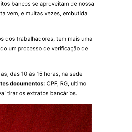
muitos bancos se aproveitam de nossa
ou
nta vem, e muitas vezes, embutida
para
baixo
para
aumentar
tos dos trabalhadores, tem mais uma
ou
ndo um processo de verificação de
diminuir
o
volume.
das
, das 10 às 15 horas, na sede –
intes documentos:
CPF, RG, ultimo
i tirar os extratos bancários.