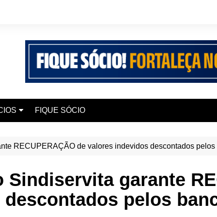
CIOS
FIQUE SÓCIO
 Seguros
garante RECUPERAÇÃO de valores indevidos descontados pe
 Elite Saúde
iana Chaves
do Sindiservita garante
 Smart 200 UP+
s descontados pelos ban
 Edukaio
urismo