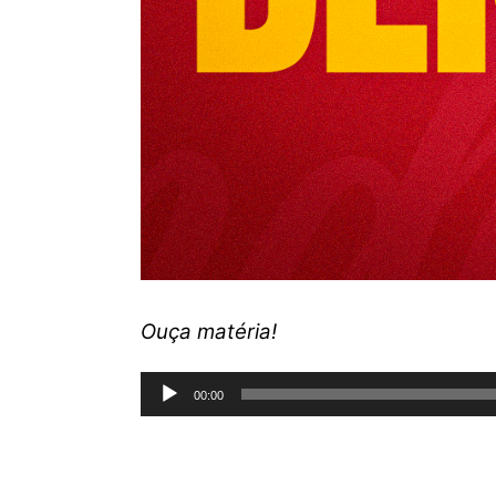
Ouça matéria!
Tocador
00:00
de
áudio