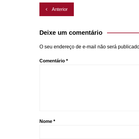
at
c
itt
p
ar
Navegação
Anterior
s
e
er
y
e
de
A
b
Li
Post
p
o
n
Deixe um comentário
p
o
k
O seu endereço de e-mail não será publicado
k
Comentário
*
Nome
*