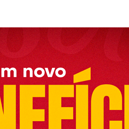
ubens Artave
ontológico
 Edukaio
rd