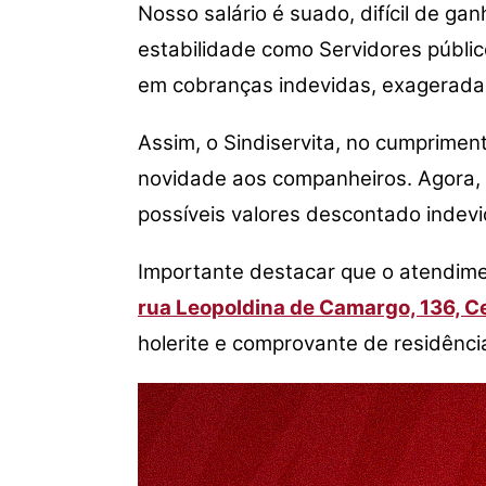
Nosso salário é suado, difícil de g
estabilidade como Servidores públi
em cobranças indevidas, exageradas 
Assim, o Sindiservita, no cumprimen
novidade aos companheiros. Agora,
possíveis valores descontado indev
Importante destacar que o atendime
rua Leopoldina de Camargo, 136, Ce
holerite e comprovante de residência