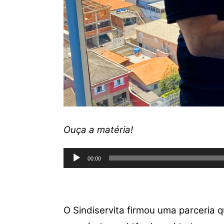
Ouça a matéria!
Tocador
00:00
de
áudio
O Sindiservita firmou uma parceria 