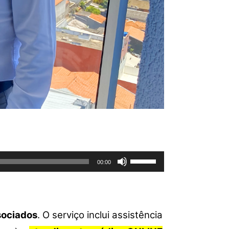
Use
00:00
as
setas
para
cima
sociados
. O serviço inclui assistência
ou