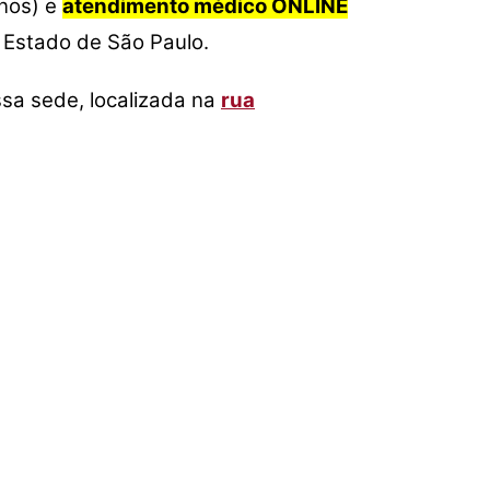
anos) e
atendimento médico ONLINE
para
baixo
 Estado de São Paulo.
para
aumentar
ssa sede, localizada na
rua
ou
diminuir
o
volume.