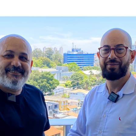
ubens Artave
ontológico
 Edukaio
rd