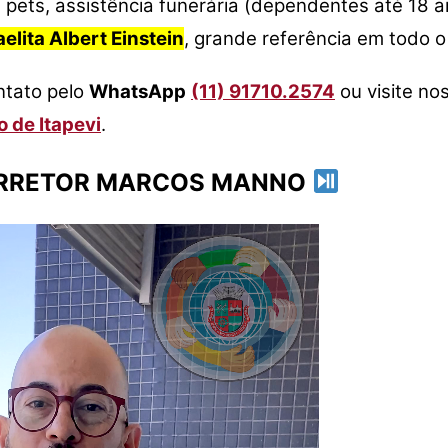
m pets, assistência funerária (dependentes até 18 
elita Albert Einstein
, grande referência em todo o
ntato pelo
WhatsApp
(11) 91710.2574
ou visite no
 de Itapevi
.
CORRETOR MARCOS MANNO