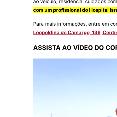
ao veículo, residência, cuidados co
com um profissional do Hospital Isra
Para mais informações, entre em co
Leopoldina de Camargo, 136, Centro
ASSISTA AO VÍDEO DO 
Tocador
de
vídeo