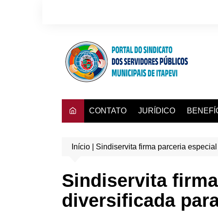
Ir
para
o
conteúdo
CONTATO
JURÍDICO
BENEFÍ
Consulta
Início
|
Sindiservita firma parceria especia
Convênio
Dra. Adr
Sindiservita firm
Hapvida
diversificada par
Instituto
Mafisa T