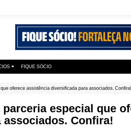
CIOS
FIQUE SÓCIO
 Seguros
l que oferece assistência diversificada para associados. Confira
 Elite Saúde
iana Chaves
a parceria especial que o
 Smart 200 UP+
a associados. Confira!
 Edukaio
urismo