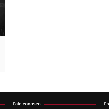
ubens Artave
ontológico
 Edukaio
rd
Fale conosco
Es