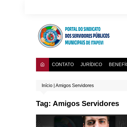
Ir
para
o
conteúdo
CONTATO
JURÍDICO
BENEFÍ
Consulta
Início
|
Amigos Servidores
Convênio
Dra. Adr
Tag:
Amigos Servidores
Hapvida
Instituto
Mafisa T