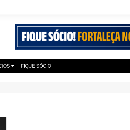
CIOS
FIQUE SÓCIO
 Seguros
 Elite Saúde
iana Chaves
 Smart 200 UP+
 Edukaio
urismo