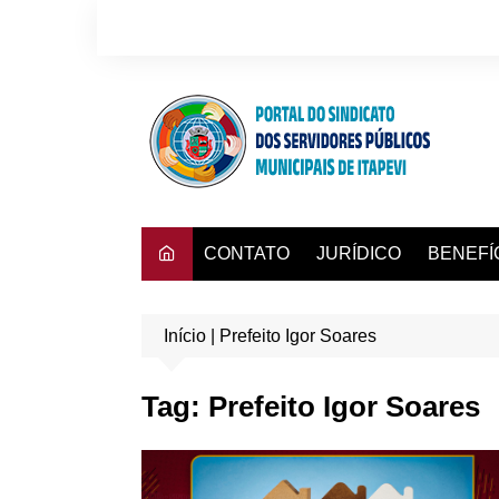
Ir
para
o
conteúdo
CONTATO
JURÍDICO
BENEFÍ
Consulta
Início
|
Prefeito Igor Soares
Convênio
Dra. Adr
Tag:
Prefeito Igor Soares
Hapvida
Instituto
Mafisa T