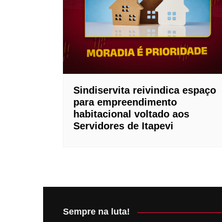
Perito R
Plano Od
Instituto
Boom Ca
Sindiservita reivindica espaço
para empreendimento
habitacional voltado aos
Servidores de Itapevi
Sempre na luta!