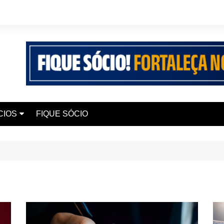
CIOS
FIQUE SÓCIO
 Seguros
 Elite Saúde
iana Chaves
 Smart 200 UP+
 Edukaio
urismo