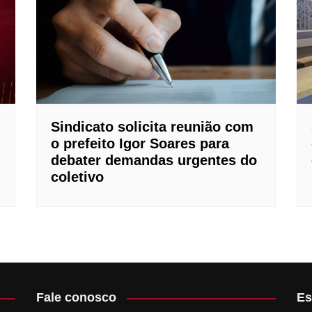
ubens Artave
ontológico
 Edukaio
rd
Sindicato solicita reunião com
o prefeito Igor Soares para
debater demandas urgentes do
coletivo
Fale conosco
Es