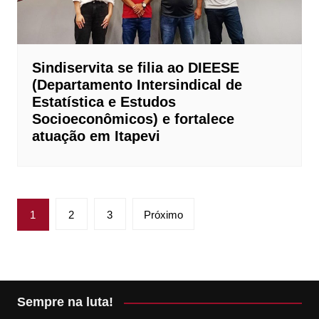
Sindiservita se filia ao DIEESE
(Departamento Intersindical de
Estatística e Estudos
Socioeconômicos) e fortalece
atuação em Itapevi
Paginação
1
2
3
Próximo
de
posts
Sempre na luta!