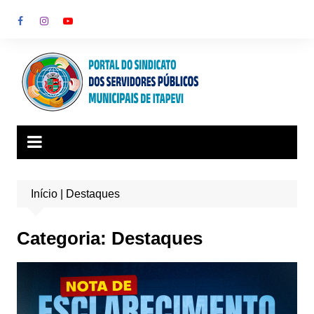
Ir
para
o
conteúdo
Início
|
Destaques
Categoria:
Destaques