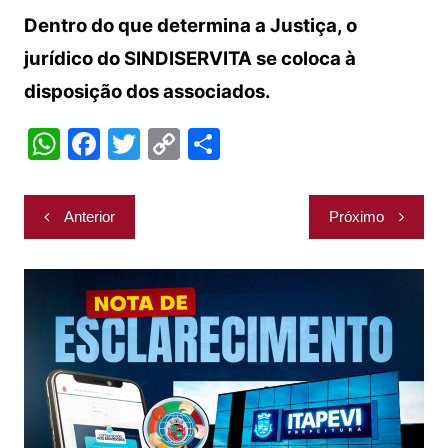
Dentro do que determina a Justiça, o
jurídico do SINDISERVITA se coloca à
disposição dos associados.
W
F
T
C
S
h
a
w
o
h
at
c
itt
p
ar
Navegação
Anterior
Próximo
s
e
er
y
e
de
A
b
Li
Post
p
o
n
p
o
k
k