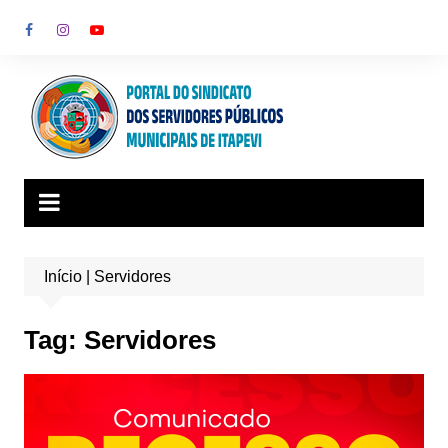
Ir
para
o
conteúdo
Início
|
Servidores
Tag:
Servidores