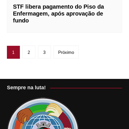
STF libera pagamento do Piso da
Enfermagem, após aprovação de
fundo
Paginação
1
2
3
Próximo
de
posts
Sempre na luta!